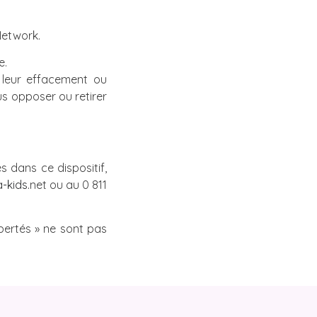
Network.
e.
 leur effacement ou
us opposer ou retirer
 dans ce dispositif,
-kids.
net
ou au 0 811
ibertés » ne sont pas