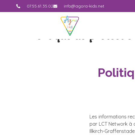
07.55.61.35.02
info@agora-kids.net
Politique de protecti
Politi
Les informations recu
par LCT Network à 
Illkirch-Graffenstad