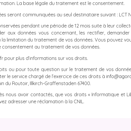
mation. La base légale du traitement est le consentement.
ées seront communiquées au seul destinataire suivant : LCT 
servées pendant une période de 12 mois suite à leur collect
r aux données vous concernant, les rectifier, demander
à la limitation du traitement de vos données. Vous pouvez vo
e consentement au traitement de vos données.
.fr pour plus d’informations sur vos droits.
oits ou pour toute question sur le traitement de vos données
r le service chargé de l’exercice de ces droits à
info@agora
n du Routoir, Illkirch-Graffenstaden 67400.
ès nous avoir contactés, que vos droits « Informatique et L
vez adresser une réclamation à la CNIL.